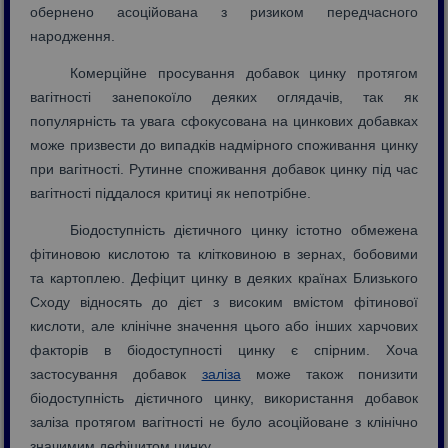
обернено асоційована з ризиком передчасного
народження.
Комерційне просування добавок цинку протягом
вагітності занепокоїло деяких оглядачів, так як
популярність та увага сфокусована на цинкових добавках
може призвести до випадків надмірного споживання цинку
при вагітності. Рутинне споживання добавок цинку під час
вагітності піддалося критиці як непотрібне.
Біодоступність дієтичного цинку істотно обмежена
фітиновою кислотою та клітковиною в зернах, бобовими
та картоплею. Дефіцит цинку в деяких країнах Близького
Сходу відносять до дієт з високим вмістом фітинової
кислоти, але клінічне значення цього або інших харчових
факторів в біодоступності цинку є спірним. Хоча
застосування добавок
заліза
може також понизити
біодоступність дієтичного цинку, використання добавок
заліза протягом вагітності не було асоційоване з клінічно
значимим дефіцитом цинку.