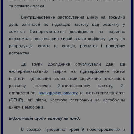
та розвиток плода.
Внутрішньовенне застосування цинку на восьмий
день вагітності не підвищив частоту вад розвитку у
хом’яків. Експериментальні дослідження на тваринах
повідомили про несприятливий вплив дефіциту цинку на
репродукцію самок та самців, розвиток і поведінку
потомства.
Дві групи дослідників опублікували дані від
експериментальних тварин на підтвердження їхньої
гіпотези, що певний вплив, який спричинив токсичність
розвитку, включав 2-етилгексанову кислоту, 2-
етилгексанол,
вальпроєву кислоту
та діетилгексилфталат
(DEHP), які діяли, частково впливаючи на метаболізм
цинку в ембріонів.
Інформація щодо впливу на плід:
В зразках пуповинної крові 9 новонароджених з