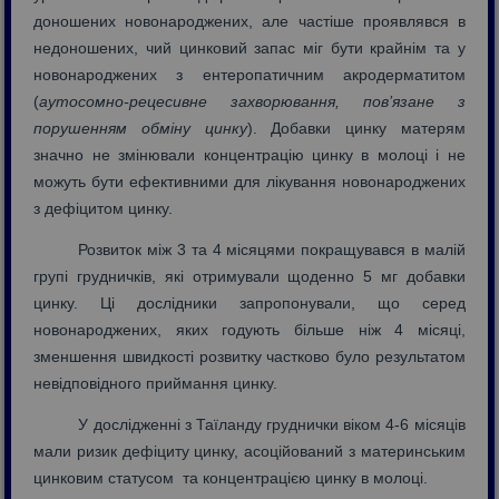
доношених новонароджених, але частіше проявлявся в
недоношених, чий цинковий запас міг бути крайнім та у
новонароджених з ентеропатичним акродерматитом
(
аутосомно-рецесивне захворювання, пов’язане з
порушенням обміну цинку
). Добавки цинку матерям
значно не змінювали концентрацію цинку в молоці і не
можуть бути ефективними для лікування новонароджених
з дефіцитом цинку.
Розвиток між 3 та 4 місяцями покращувався в малій
групі грудничків, які отримували щоденно 5 мг добавки
цинку. Ці дослідники запропонували, що серед
новонароджених, яких годують більше ніж 4 місяці,
зменшення швидкості розвитку частково було результатом
невідповідного приймання цинку.
У дослідженні з Таїланду груднички віком 4-6 місяців
мали ризик дефіциту цинку, асоційований з материнським
цинковим статусом та концентрацією цинку в молоці.