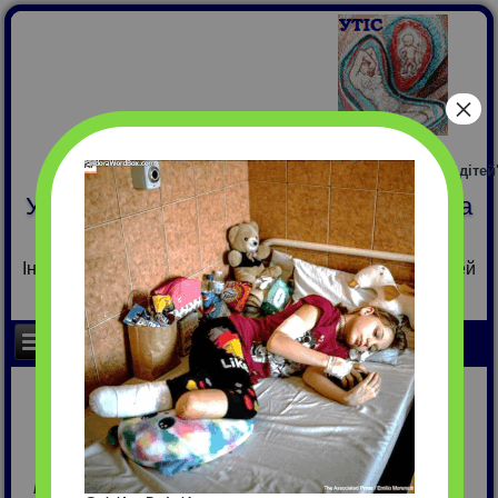
×
МБФ "ОМНІ-мережа для дітей
Українська тератологічна інформаційна
система
Інформація про чинники, які порушують розвиток дітей
ЦИНК
Опубліковано:
24/09/2018
.
Оновлено: 08/01/2019.
Група /призначення:
хімічний елемент.