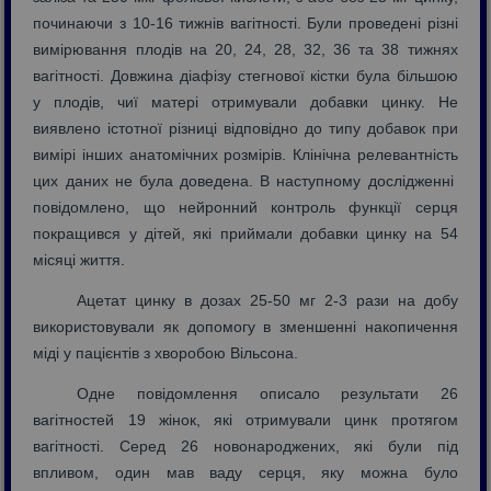
починаючи з 10-16 тижнів вагітності. Були проведені різні
вимірювання плодів на 20, 24, 28, 32, 36 та 38 тижнях
вагітності. Довжина діафізу стегнової кістки була більшою
у плодів, чиї матері отримували добавки цинку. Не
виявлено істотної різниці відповідно до типу добавок при
вимірі інших анатомічних розмірів. Клінічна релевантність
цих даних не була доведена. В наступному дослідженні
повідомлено, що нейронний контроль функції серця
покращився у дітей, які приймали добавки цинку на 54
місяці життя.
Ацетат цинку в дозах 25-50 мг 2-3 рази на добу
використовували як допомогу в зменшенні накопичення
міді у пацієнтів з хворобою Вільсона.
Одне повідомлення описало результати 26
вагітностей 19 жінок, які отримували цинк протягом
вагітності. Серед 26 новонароджених, які були під
впливом, один мав ваду серця, яку можна було