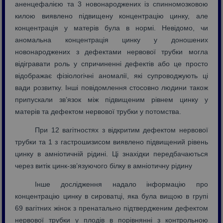
аненцефалією та 3 новонароджених із спинномозковою
килою виявлено підвищену концентрацію цинку, але
концентрація у матерів була в нормі. Невідомо, чи
аномальна концентрація цинку у доношених
новонароджених з дефектами нервової трубки могла
відігравати роль у спричиненні дефектів або це просто
відображає фізіологічні аномалії, які супроводжують ці
вади розвитку. Інші повідомлення стосовно людини також
припускали зв’язок між підвищеним рівнем цинку у
матерів та дефектом нервової трубки у потомства.
При 12 вагітностях з відкритим дефектом нервової
трубки та 1 з гастрошизисом виявлено підвищений рівень
цинку в амніотичній рідині. Ці знахідки передбачаються
через витік цинк-зв’язуючого білку в амніотичну рідину
Інше дослідження надало інформацію про
концентрацію цинку в сироватці, яка була вищою в групі
69 вагітних жінок з пренатально підтвердженим дефектом
нервової трубки у плодів в порівнянні з контрольною