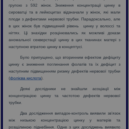
групою з 592 жінок. Зниження концентрації цинку в
сироватці та в лейкоцитах відзначали у жінок, які мали
плоди з дефектами нервової трубки. Парадоксально, але
в цих жінок був підвищений рівень цинку у волоссі та
нігтях. Ці знахідки розцінювались як можливі докази
аномальної секверстації цинку в цих тканинах матері з
наступною втратою цинку в концептусі.
Було припущено, що вторинним ефектом дефіциту
цинку є зниження поглинання фолатів та їх дефіцит з
наступним підвищенням ризику дефектів нервової трубки
(
фолієва кислота
).
Деякі дослідники не знайшли асоціації між
концентрацією цинку та частотою дефектів нервової
трубки.
Два дослідження випадок-контроль виявили зв’язок
між низькою концентрацією цинку у матерів та
розщілиною піднебіння. Одне з цих досліджень виявило