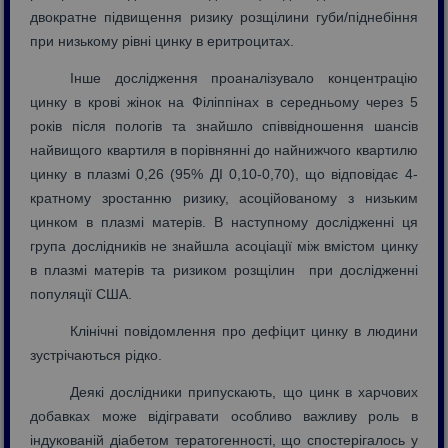
двократне підвищення ризику розщілини губи/піднебіння
при низькому рівні цинку в еритроцитах.
Інше дослідження проаналізувало концентрацію
цинку в крові жінок на Філіппінах в середньому через 5
років після пологів та знайшло співвідношення шансів
найвищого квартиля в порівнянні до найнижчого квартилю
цинку в плазмі 0,26 (95% ДІ 0,10-0,70), що відповідає 4-
кратному зростанню ризику, асоційованому з низьким
цинком в плазмі матерів. В наступному дослідженні ця
група дослідників не знайшла асоціації між вмістом цинку
в плазмі матерів та ризиком розщілин при дослідженні
популяції США.
Клінічні повідомлення про дефіцит цинку в людини
зустрічаються рідко.
Деякі дослідники припускають, що цинк в харчових
добавках може відігравати особливо важливу роль в
індукованій діабетом тератогенності, що спостерігалось у