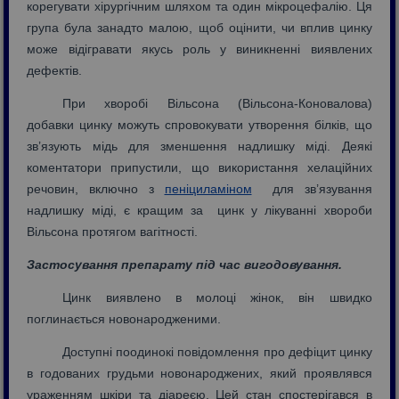
корегувати хірургічним шляхом та один мікроцефалію. Ця
група була занадто малою, щоб оцінити, чи вплив цинку
може відігравати якусь роль у виникненні виявлених
дефектів.
При хворобі Вільсона (Вільсона-Коновалова)
добавки цинку можуть спровокувати утворення білків, що
зв’язують мідь для зменшення надлишку міді. Деякі
коментатори припустили, що використання хелаційних
речовин, включно з
пеніциламіном
для зв’язування
надлишку міді, є кращим за цинк у лікуванні хвороби
Вільсона протягом вагітності.
Застосування препарату під час вигодовування.
Цинк виявлено в молоці жінок, він швидко
поглинається новонародженими.
Доступні поодинокі повідомлення про дефіцит цинку
в годованих грудьми новонароджених, який проявлявся
ураженням шкіри та діареєю. Цей стан спостерігався в