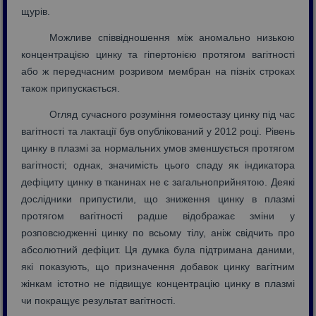
щурів.
Можливе співвідношення між аномально низькою
концентрацією цинку та гіпертонією протягом вагітності
або ж передчасним розривом мембран на пізніх строках
також припускається.
Огляд сучасного розуміння гомеостазу цинку під час
вагітності та лактації був опублікований у 2012 році. Рівень
цинку в плазмі за нормальних умов зменшується протягом
вагітності; однак, значимість цього спаду як індикатора
дефіциту цинку в тканинах не є загальноприйнятою. Деякі
дослідники припустили, що зниження цинку в плазмі
протягом вагітності радше відображає зміни у
розповсюдженні цинку по всьому тілу, аніж свідчить про
абсолютний дефіцит. Ця думка була підтримана даними,
які показують, що призначення добавок цинку вагітним
жінкам істотно не підвищує концентрацію цинку в плазмі
чи покращує результат вагітності.