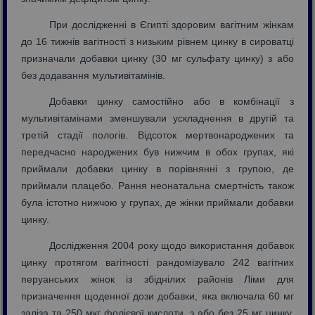
При дослідженні в Єгипті здоровим вагітним жінкам
до 16 тижнів вагітності з низьким рівнем цинку в сироватці
призначали добавки цинку (30 мг сульфату цинку) з або
без додавання мультивітамінів.
Добавки цинку самостійно або в комбінації з
мультивітамінами зменшували ускладнення в другій та
третій стадії пологів. Відсоток мертвонароджених та
передчасно народжених був нижчим в обох групах, які
приймали добавки цинку в порівнянні з групою, де
приймали плацебо. Рання неонатальна смертність також
була істотно нижчою у групах, де жінки приймали добавки
цинку.
Дослідження 2004 року щодо використання добавок
цинку протягом вагітності рандомізувало 242 вагітних
перуанських жінок із збіднілих районів Ліми для
призначення щоденної дози добавки, яка включала 60 мг
заліза та 250 мкг фолієвої кислоти, з або без 25 мг цинку,