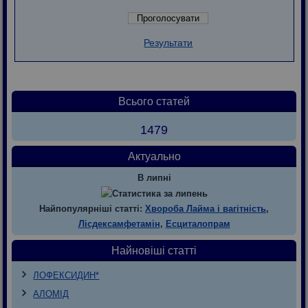
Результати
Всього статей
1479
Актуально
В липні
Найпопулярніші статті:
Хвороба Лайма і вагітність
,
Лісдексамфетамін
,
Есциталопрам
Найновіші статті
ЛОФЕКСИДИН*
АЛОМІД