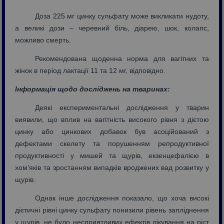
Доза 225 мг цинку сульфату може викликати нудоту,
а великі дози – черевний біль, діарею, шок, колапс,
можливо смерть.
Рекомендована щоденна норма для вагітних та
жінок в період лактації 11 та 12 мг, відповідно.
Інформація щодо досліджень на тваринах:
Деякі експериментальні дослідження у тварин
виявили, що вплив на вагітність високого рівня з дієтою
цинку або цинкових добавок був асоційований з
дефектами скелету та порушенням репродуктивної
продуктивності у мишей та щурів, екзенцефалією в
хом’яків та зростанням випадків вроджених вад розвитку у
щурів.
Однак інше дослідження показало, що хоча високі
дієтичні рівні цинку сульфату понизили рівень запліднення
у щурів, не було несприятливих ефектів лікування на ріст