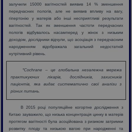
залучили 15000 вагітностей виявив 14 % зменшення
передчасних пологів, але не виявив впливу на вагу,
гіпертонію у матерів або інші несприятливі результати
вагітностей. Так як зменшення частоти передчасних
пологів відбувалось насамперед у жінок з низьким
доходом, дослідники відчули, що асоціація з передчасним
народженням відображала загальний недостатній
нутрітивний рівень.
*Cochrane
– це глобальна незалежна мережа
практикуючих лікарів, дослідників, захисників
пацієнтів, яка видає систематично свої аналізи з
різних питань.
В 2015 році популяційне когортне дослідження з
Китаю зауважило, що низька концентрація цинку в матерів
протягом вагітності була асоційована з ризиком затримки
розвитку плоду та низькою вагою при народженні та