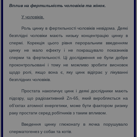
Вплив на фертильність чоловіків та жінок.
У чоловіків.
Роль цинку в фертильності чоловіків невідома. Деякі
безплідні чоловіки мають низьку концентрацію цинку в
спермі. Корекція цього рівня пероральним введенням
цинку не мало ефекту і не покращувало показників
сперми та фертильності. Ці дослідження не були добре
проконтрольовані і тому не можливо зробити висновок
щодо ролі, якщо вона є, яку цинк відіграє у лікуванні
безплідних чоловіків.
Простата накопичує цинк і деякі дослідники мають
підозру, що радіоактивний Zn-65, який виробляється на
об’єктах атомної енергетики, може бути фактором ризику
раку простати серед робітників з таким впливом.
Введення цинку глюконату в яєчка порушувало
сперматогенез у собак та котів.