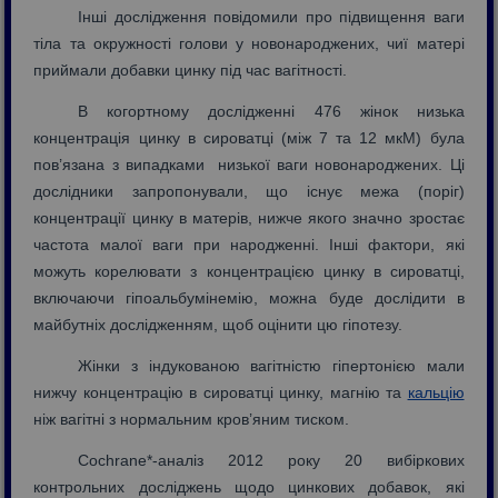
Інші дослідження повідомили про підвищення ваги
тіла та окружності голови у новонароджених, чиї матері
приймали добавки цинку під час вагітності.
В когортному дослідженні 476 жінок низька
концентрація цинку в сироватці (між 7 та 12 мкМ) була
пов’язана з випадками низької ваги новонароджених. Ці
дослідники запропонували, що існує межа (поріг)
концентрації цинку в матерів, нижче якого значно зростає
частота малої ваги при народженні. Інші фактори, які
можуть корелювати з концентрацією цинку в сироватці,
включаючи гіпоальбумінемію, можна буде дослідити в
майбутніх дослідженням, щоб оцінити цю гіпотезу.
Жінки з індукованою вагітністю гіпертонією мали
нижчу концентрацію в сироватці цинку, магнію та
кальцію
ніж вагітні з нормальним кров’яним тиском.
Cochrane*-аналіз 2012 року 20 вибіркових
контрольних досліджень щодо цинкових добавок, які