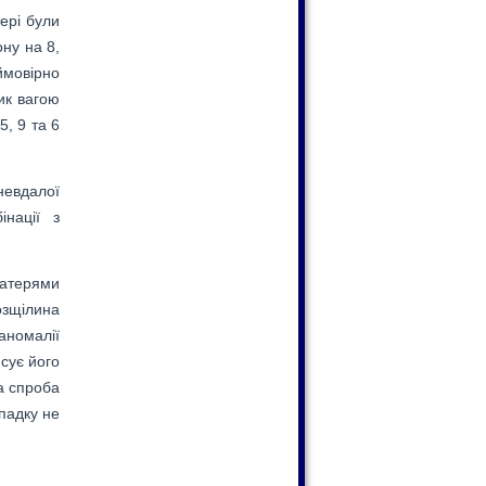
ері були
ну на 8,
ймовірно
ик вагою
5, 9 та 6
невдалої
нації з
матерями
озщілина
аномалії
сує його
ла спроба
падку не