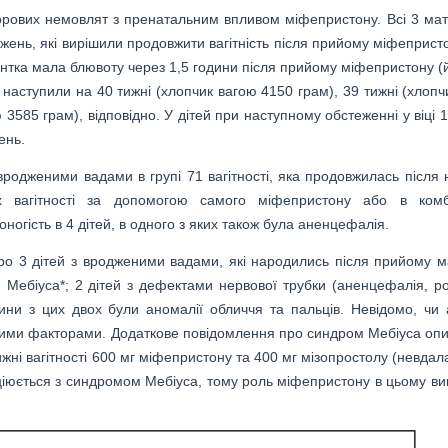
орових немовлят з пренатальним впливом міфепристону. Всі 3 мат
жень, які вирішили продовжити вагітність після прийому міфепристо
ієнтка мала блювоту через 1,5 години після прийому міфепристону (
 наступили на 40 тижні (хлопчик вагою 4150 грам), 39 тижні (хлопч
 3585 грам), відповідно. У дітей при наступному обстеженні у віці 1
ень.
вродженими вадами в групі 71 вагітності, яка продовжилась після 
х вагітності за допомогою самого міфепристону або в комбі
огість в 4 дітей, в одного з яких також була аненцефалія.
о 3 дітей з вродженими вадами, які народились після прийому 
 Мебіуса*; 2 дітей з дефектами нервової трубки (аненцефалія, р
ини з цих двох були аномалії обличчя та пальців. Невідомо, чи 
ншими факторами. Додаткове повідомлення про синдром Мебіуса опи
ижні вагітності 600 мг міфепристону та 400 мг мізопростолу (невда
ціюється з синдромом Мебіуса, тому роль міфепристону в цьому ви