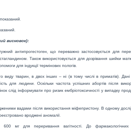
Get the Point!
PAIN – WOMAN – UKRAINE – PUTIN
MOTHER – SISTER – SPOUSE – MOTHER
показаний.
RUSSIAN WAR – HOLOCAUST – GENOCIDE
HELP! – Click
азаний.
ий висновок):
ужний антипрогестоген, що переважно застосовується для пер
простагландином. Також використовується для дозрівання шийки мат
помоги для індукції термінових пологів.
 виду тварин, в двох інших – ні (в тому числі в приматів). Дані
ість для людини. Оскільки частота успішних абортів після вико
інок слід інформувати про ризик ембріотоксичності у випадку про
одженими вадами після використання міфепристону. В одному дослі
ареєстровано вроджені аномалії.
и 600 мг для переривання вагітності. До фармакологічних 