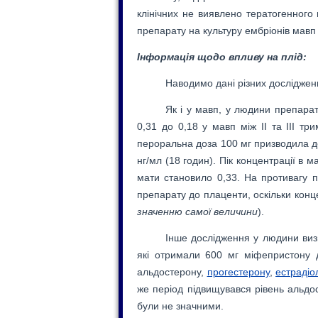
клінічних не виявлено тератогенного
препарату на культуру ембріонів мавп i
Інформація щодо впливу на плід:
Наводимо дані різних досліджен
Як і у мавп, у людини препара
0,31 до 0,18 у мавп між ІІ та ІІІ т
пероральна доза 100 мг призводила до
нг/мл (18 годин). Пік концентрації в м
мати становило 0,33. На противагу 
препарату до плаценти, оскільки конц
значенню самої величини
).
Інше дослідження у людини визн
які отримали 600 мг міфепристону д
альдостерону,
прогестерону
,
естрадіо
же період підвищувався рівень альдос
були не значними.