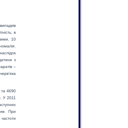
випадків
ність; в
вими, 10
номалія.
наслідок
дитини з
аратів –
 черв’яка
 та 4690
. У 2011
аступних
ним. При
 частоти