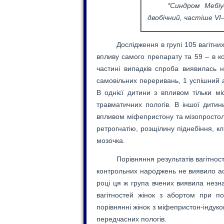
*Синдром Мебі
двобічний, частіше
VI
Дослідження в групі 105 вагітн
впливу самого препарату та 59 – в ко
частині випадків спроба виявилась 
самовільних переривань, 1 успішний 
В однієї дитини з впливом тільки м
травматичних пологів. В іншої дитин
впливом міфепристону та мізопростол
ретрогнатію, розщілину піднебіння, кл
мозочка.
Порівняння результатів вагітно
контрольних народжень не виявило ас
році ця ж група вчених виявила незн
вагітностей жінок з абортом при по
порівнянні жінок з міфепристон-індук
передчасних пологів.