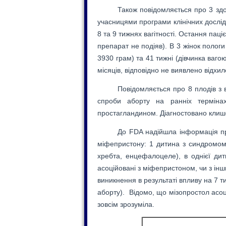
Також повідомляється про 3 зд
учасницями програми клінічних дослід
8 та 9 тижнях вагітності. Остання пац
препарат не подіяв). В 3 жінок пологи
3930 грам) та 41 тижні (дівчинка вагою
місяців, відповідно не виявлено відхил
Повідомляється про 8 плодів з 
спроби аборту на ранніх терміна
простагландином. Діагностовано клишон
До FDA надійшла інформація пр
міфепристону: 1 дитина з синдромом
хребта, енцефалоцеле), в однієї дит
асоційовані з міфепристоном, чи з і
виникнення в результаті впливу на 7 т
аборту). Відомо, що мізопростол асо
зовсім зрозуміла.