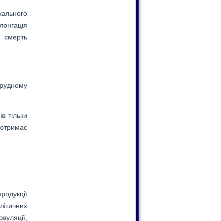
кального
лонгація
, смерть
грудному
в тільки
 отримає
родукції
літичних
вуляції,