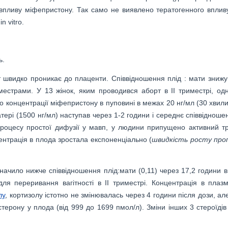
 впливу міфепристону. Так само не виявлено тератогенного впливу
n vitro.
ь.
т швидко проникає до плаценти. Співвідношення плід : мати знижу
риместрами. У 13 жінок, яким проводився аборт в ІІ триместрі, од
 концентрації міфепристону в пуповині в межах 20 нг/мл (30 хвили
атері (1500 нг/мл) наступав через 1-2 години і середнє співвідноше
процесу простої дифузії у мавп, у людини припущено активний т
ентрація в плода зростала експоненціально (
швидкість росту про
ачило нижче співвідношення плід:мати (0,11) через 17,2 години в 
ля переривання вагітності в ІІ триместрі. Концентрація в плазм
лу
, кортизолу істотно не змінювалась через 4 години після дози, а
терону у плода (від 999 до 1699 пмол/л). Зміни інших 3 стероїдів