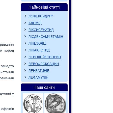
Найновіші статті
ЛОФЕКСИДИН*
АЛОМІД
ЛІКСИСЕНАТИД
ЛІСДЕКСАМФЕТАМІН
ЛІНЕЗОЛІД
еривання
ЛІНАКЛОТИД
ки перед
ЛЕВОЛЕЙКОВОРИН
ЛЕВОФЛОКСАЦИН
 занадто
ЛЕНВАТИНІБ
ристання
ЛЕФАМУЛІН
довження
Наші сайти
дженні у
ефектів