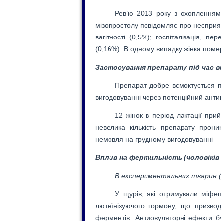
Рев’ю 2013 року з охопленням
мізопростолу повідомляє про несприят
вагітності (0,5%); госпіталізація, п
(0,16%). В одному випадку жінка померл
Застосування препарату під час в
Препарат добре всмоктується п
вигодовуванні через потенційний ант
12 жінок в період лактації при
невелика кількість препарату прон
немовля на грудному вигодовуванні – 
Вплив на фертильність (чоловіків 
В експериментальних тварин (
У щурів, які отримували міфеп
лютеїнізуючого гормону, що призвод
ферментів. Антиовуляторні ефекти бу