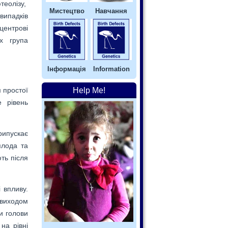
теолізу,
Мистецтво
Навчання
випадків
центрові
ях група
Інформація
Information
Help Me!
 простої
 рівень
рипускає
плода та
ть після
 впливу.
 виходом
и голови
на рівні