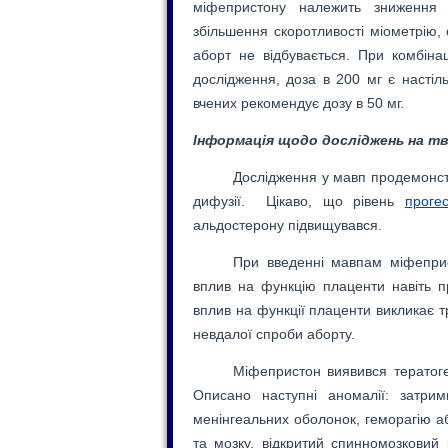
міфепристону належить зниження 
збільшення скоротливості міометрію, 
аборт не відбувається. При комбіна
дослідження, доза в 200 мг є настіл
вчених рекомендує дозу в 50 мг.
Інформація щодо досліджень на тв
Дослідження у мавп продемонст
дифузії. Цікаво, що рівень
проге
альдостерону підвищувався.
При введенні мавпам міфеприс
вплив на функцію плаценти навіть п
вплив на функції плаценти викликає т
невдалої спроби аборту.
Міфепристон виявився тератоге
Описано наступні аномалії: затрим
менінгеальних оболонок, геморагію а
та мозку, відкритий спинномозковий 