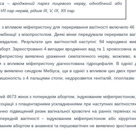
уса
– вроджений парез лицевого нерву, однобічний або
–
VII
пар нервів, рідше ІІІ,
V
,
IX
,
XII
пар
.
их з впливом міфепристону для переривання вагітності включило 46 
мбінації з мізопростолом. Деякі жінки передумали переривати вагіт
невдалою. Результати цих вагітностей наступні: 94 народжені жи
аборт. Зареєстровано 4 випадки вроджених вад та 1 хромосомна а
іфепристону виявлено ураження симпатичного нерву, можливо, в
и з впливом міфепристону діагностована гідроцефалія. В однієї 
у виявлено синдром Мебіуса, ще в однієї з впливом цих двох преп
ишоногість з 4 пальцями стопи, недорозвиток геніталій, гіпоплазію
стей 4673 жінок з попереднім абортом, індукованим міфепристоном,
оціації з плацентарними ускладненнями при наступних вагітностях
ачно підвищений ризик вагінальної кровотечі на ранніх термінах н
передній вагітності – індукованим міфепристоном або хірургіч
ованим абортом в анамнезі та першовагітних не виявлено зростання