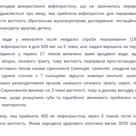
ипадків використання міфепристону, що не закінчилось пере
овідомляється про жінку, яка прийняла міфепристон для перерива
гти вагітність (британське мультицентрове дослідження: гестаційни
і народила здорову дитину.
і вади у немовляти після невдалої спроби переривання (199
 міфепристон в дозі 600 мкг на 5 тижні, але надалі вирішила не пе
лідженні у терміні 17 тижнів виявлено важкі вроджені вади: від
 міхура, сечового тракту, тому вагітність перервали простагланди
стовано типові ознаки сіреномелії (сімподія, сіммелія, синдром ка
з однією стопою з 7 пальцями, відсутні зовнішні геніталії, ана
ішніх репродуктивних органів, нижнього сечового тракту, нирок; гі
. Сиреномелія виникає на 3 тижні вагітності, тому в даному випадку
ак, щодо розщілини губи та піднебіння: виникають приблизно н
ні препаратом.
інку, яка прийняла 400 мг міфепристону через 6 тижнів після о
ати вагітність. Жінка народила здорового хлопчика вагою 3030 гр