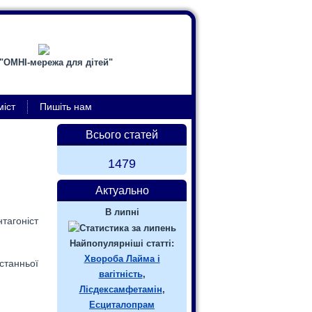
"ОМНІ-мережа для дітей"
міст
Пишіть нам
Всього статей
1479
Актуально
В липні
агоніст
Найпопулярніші статті:
Хвороба Лайма і
станньої
вагітність
,
Лісдексамфетамін
,
Есциталопрам