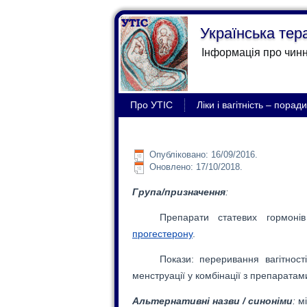
Українська тер
Інформація про чинн
Про УТІС
Ліки і вагітність – порад
Опубліковано:
16/09/2016
.
Оновлено: 17/10/2018.
Група/призначення
:
Препарати статевих гормонів
прогестерону
.
Покази: переривання вагітност
менструації у комбінації з препаратам
Альтернативні назви / синоніми
:
мі