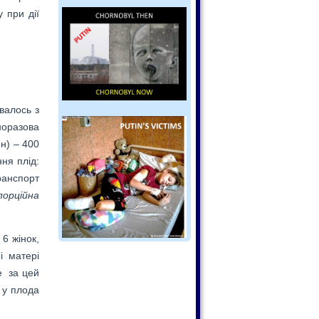
 при дії
валось з
норазова
н) – 400
ння плід:
ранспорт
порційна
6 жінок,
і матері
ле за цей
 у плода