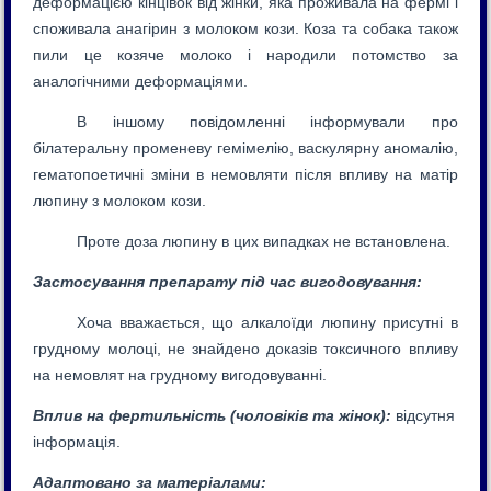
деформацією кінцівок від жінки, яка проживала на фермі і
споживала анагірин з молоком кози. Коза та собака також
пили це козяче молоко і народили потомство за
аналогічними деформаціями.
В іншому повідомленні інформували про
білатеральну променеву гемімелію, васкулярну аномалію,
гематопоетичні зміни в немовляти після впливу на матір
люпину з молоком кози.
Проте доза люпину в цих випадках не встановлена.
З
астосування препарату під час вигодовування:
Хоча вважається, що алкалоїди люпину присутні в
грудному молоці, не знайдено доказів токсичного впливу
на немовлят на грудному вигодовуванні.
Вплив на фертильність (чоловіків та жінок):
відсутня
інформація.
Адаптовано за матеріалами
: