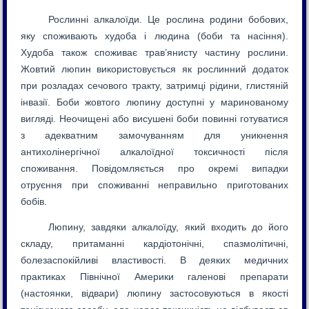
Get the Point!
PAIN – WOMAN – UKRAINE – PUTIN
Рослинні алкалоїди. Це рослина родини бобових,
MOTHER – SISTER – SPOUSE – MOTHER
яку споживають худоба і людина (боби та насіння).
RUSSIAN WAR – HOLOCAUST – GENOCIDE
Худоба також споживає трав’янисту частину рослини.
HELP! – Click
Жовтий люпин використовується як рослинний додаток
при розладах сечового тракту, затримці рідини, глистяній
інвазії. Боби жовтого люпину доступні у маринованому
вигляді. Неочищені або висушені боби повинні готуватися
з адекватним замочуванням для уникнення
антихолінергічної алкалоїдної токсичності після
споживання. Повідомляється про окремі випадки
отруєння при споживанні неправильно приготованих
бобів.
Люпину, завдяки алкалоїду, який входить до його
складу, притаманні кардіотонічні, спазмолітичні,
болезаспокійливі властивості. В деяких медичних
практиках Північної Америки галенові препарати
(настоянки, відвари) люпину застосовуються в якості