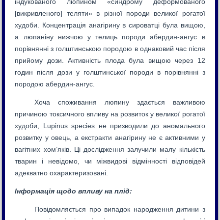
індукованого люпином «синдрому деформованого
[викривленого] теляти» в різної породи великої рогатої
худоби. Концентрація анагірину в сироватці була вищою,
а люпаніну нижчою у телиць породи абердин-ангус в
порівнянні з голштинською породою в однаковий час після
прийому дози. Активність плода була вищою через 12
годин після дози у голштинської породи в порівнянні з
породою абердин-ангус.
Хоча споживання люпину здається важливою
причиною токсичного впливу на розвиток у великої рогатої
худоби, Lupinus species не призводили до аномального
розвитку у овець, а екстракти анагірину не є активними у
вагітних хом’яків. Ці дослідження залучили малу кількість
тварин і невідомо, чи міжвидові відмінності відповідей
адекватно охарактеризовані.
Інформація щодо впливу на плід:
Повідомляється про випадок народження дитини з