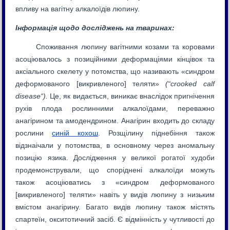
впливу на вагітну алкалоїдів люпину.
Інформація щодо досліджень на тваринах:
Споживання люпину вагітними козами та коровами
асоціювалось з позиційними деформаціями кінцівок та
аксіального скелету у потомства, що називають «синдром
деформованого [викривленого] теляти»
(“
crooked
calf
disease
“).
Це, як видається, виникає внаслідок пригнічення
рухів плода рослинними алкалоїдами, переважно
анагірином та амодендрином. Анагірин входить до складу
рослини
синій кохош
. Розщілину піднебіння також
відзнаічали у потомства, в основному через аномальну
позицію язика. Дослідження у великої рогатої худоби
продемонстрували, що споріднені алкалоїди можуть
також асоціюватись з «синдром деформованого
[викривленого] теляти» навіть у видів люпину з низьким
вмістом анагірину. Багато видів люпину також містять
спартеїн, окситотичний засіб. Є відмінність у чутливості до